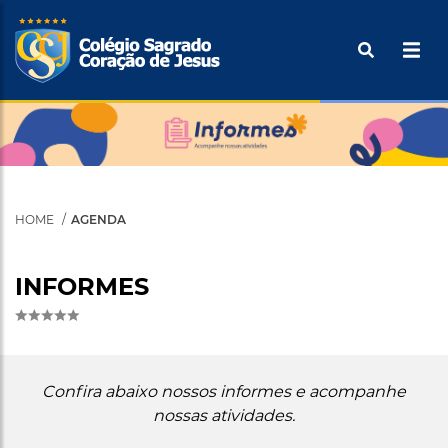
Pular
Buscar
para
o
Tecle ENTER para efetuar a pesquisa
conteúdo
principal
HOME
AGENDA
INFORMES
Confira abaixo nossos informes e acompanhe
nossas atividades.