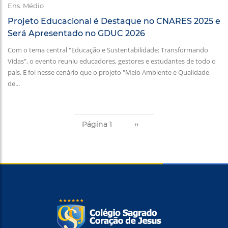
Ens. Médio
Projeto Educacional é Destaque no CNARES 2025 e
Será Apresentado no GDUC 2026
Com o tema central "Educação e Sustentabilidade: Transformando
Vidas", o evento reuniu educadores, gestores e estudantes de todo o
país. E foi nesse cenário que o projeto "Meio Ambiente e Qualidade
de...
Paginação
Página 1
››
Próxima
página