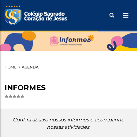
Pular
Buscar
para
o
Tecle ENTER para efetuar a pesquisa
conteúdo
principal
HOME
AGENDA
INFORMES
Confira abaixo nossos informes e acompanhe
nossas atividades.