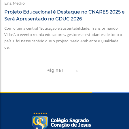
Ens. Médio
Projeto Educacional é Destaque no CNARES 2025 e
Será Apresentado no GDUC 2026
Com o tema central "Educação e Sustentabilidade: Transformando
Vidas", o evento reuniu educadores, gestores e estudantes de todo o
país. E foi nesse cenário que o projeto "Meio Ambiente e Qualidade
de...
Paginação
Página 1
››
Próxima
página