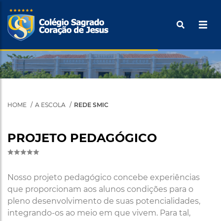
Pular
Buscar
para
o
Tecle ENTER para efetuar a pesquisa
conteúdo
principal
HOME
A ESCOLA
REDE SMIC
PROJETO PEDAGÓGICO
Nosso projeto pedagógico concebe experiências
que proporcionam aos alunos condições para o
pleno desenvolvimento de suas potencialidades,
integrando-os ao meio em que vivem. Para tal,